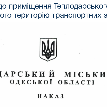
до приміщення Теплодарського
його територію транспортних 