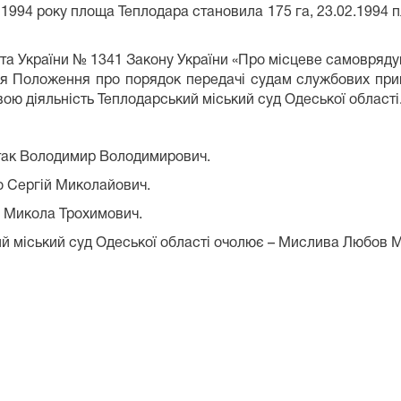
 1994 року площа Теплодара становила 175 га, 23.02.1994 
.
нта України № 1341 Закону України «Про місцеве самоврядув
я Положення про порядок передачі судам службових примі
вою діяльність Теплодарський міський суд Одеської області
ртак Володимир Володимирович.
о Сергій Миколайович.
о Микола Трохимович.
ий міський суд Одеської області очолює – Мислива Любов М