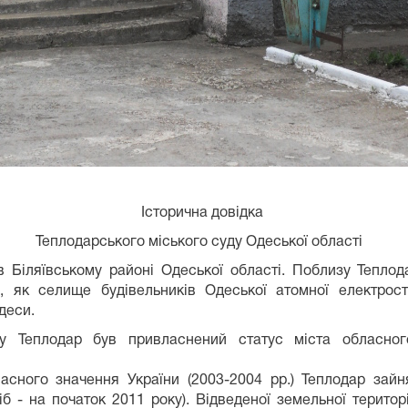
Історична довідка
Теплодарського міського суду Одеської області
в Біляївському районі Одеської області. Поблизу Тепл
 як селище будівельників Одеської атомної електроста
та Одеси.
у Теплодар був привласнений статус міста обласног
асного значення України (2003-2004 рр.) Теплодар зайня
іб - на початок 2011 року). Відведеної земельної територ