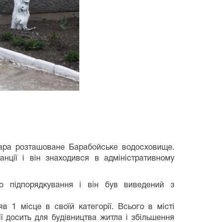
одара розташоване Барабойське водосховище.
нції і він знаходився в адміністративному
о підпорядкування і він був виведений з
в 1 місце в своїй категорії. Всього в місті
ії досить для будівництва житла і збільшення