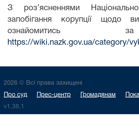
З роз’ясненнями Національн
запобігання корупції щодо ви
ознайомитись з
https://wiki.nazk.gov.ua/category/vy
2026 © Всі права захищені
Про суд
Прес-центр
Громадянам
Пока
v1.38.1