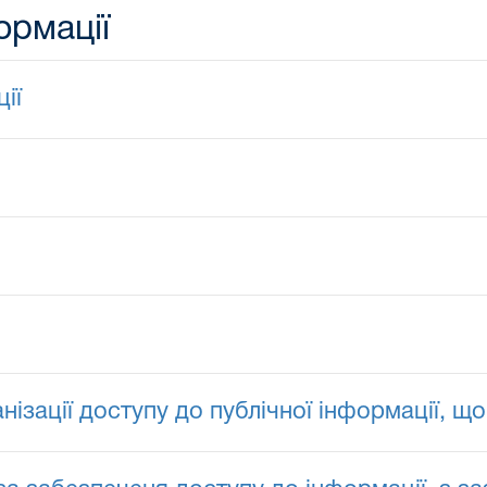
ормації
ії
зації доступу до публічної інформації, що