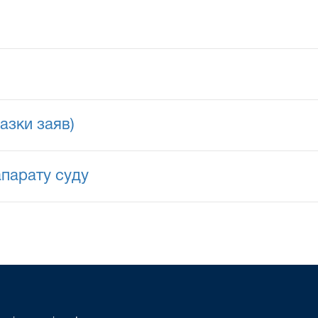
азки заяв)
апарату суду