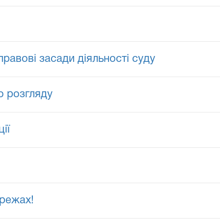
равові засади діяльності суду
о розгляду
ії
ережах!