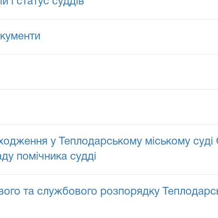
й і статус суддів"
окументи
одження у Теплодарському міському суді 
аду помічника судді
вого та службового розпорядку Теплодарсь