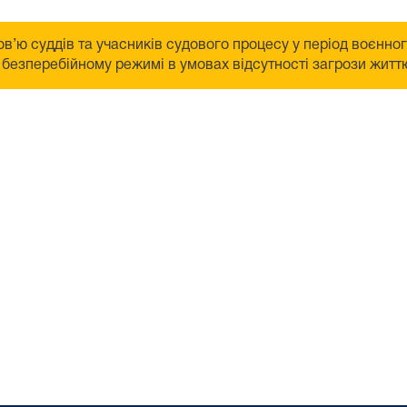
в’ю суддів та учасників судового процесу у період воєнно
безперебійному режимі в умовах відсутності загрози життю