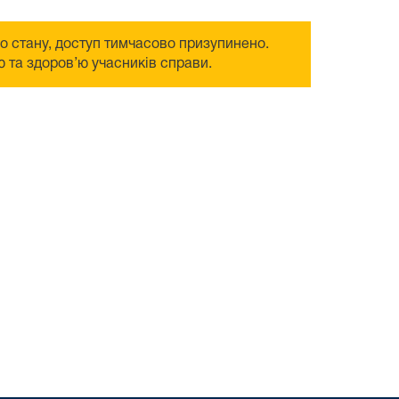
го стану, доступ тимчасово призупинено.
 та здоров’ю учасників справи.