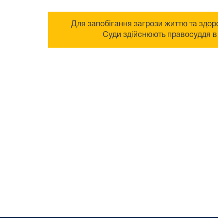
Для запобігання загрози життю та здоро
Суди здійснюють правосуддя в 