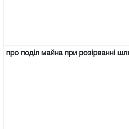
про поділ майна при розірванні ш