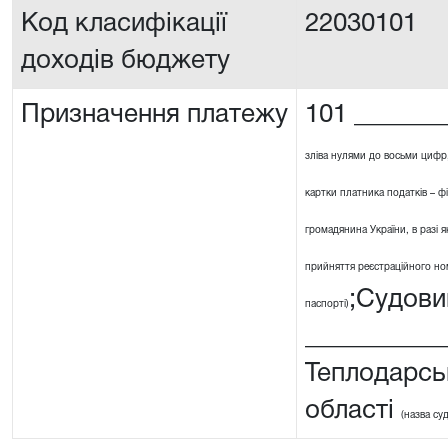
Код класифікації
22030101
доходів бюджету
Призначення платежу
101 _______
зліва нулями до восьми цифр
картки платника податків – ф
громадянина України, в разі я
прийняття реєстраційного номе
;Судови
паспорті)
__________
Теплодарсь
області
(назва су