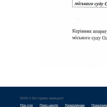
2026 © Всі права захищені
Про суд
Прес-центр
Громадянам
Показники